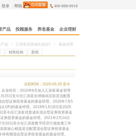
登录
|
帮助
400-888-9918
管产品
投顾服务
养老基金
企业理财
金产品
>
汇添富优质成长混合C
>
基金经理
率
销售机构
新闻
任职时间：2020-05-25 至今
从业经历：2010年8月加入汇添富基金管理
7年1月25日至今任汇添富全球移动互联灵活配置
合型证券投资基金的基金经理。2018年7月5
OF)的基金经理。2019年1月18日至2020
25日至今任汇添富优质成长混合型证券投资基金
证券投资基金的基金经理。2021年2月24日
年7月20日至今任汇添富数字经济引领发展三年
任汇添富核心精选灵活配置混合型证券投资基金
科技一年持有期混合型证券投资基金的基金经理。