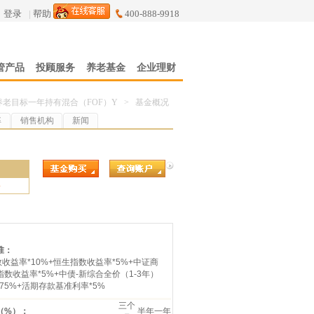
登录
|
帮助
400-888-9918
管产品
投顾服务
养老基金
企业理财
老目标一年持有混合（FOF）Y
>
基金概况
率
销售机构
新闻
4
准：
数收益率*10%+恒生指数收益率*5%+中证商
数收益率*5%+中债-新综合全价（1-3年）
75%+活期存款基准利率*5%
三个
（%）：
半年
一年