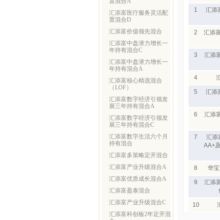
置混合A
1
汇添
汇添富医疗服务灵活配
置混合D
汇添富价值领先混合
2
汇添富
汇添富中盘潜力增长一
年持有混合C
3
汇添
汇添富中盘潜力增长一
年持有混合A
4
汇添富核心精选混合
（LOF）
5
汇添
汇添富数字经济引领发
展三年持有混合A
6
汇添
汇添富数字经济引领发
展三年持有混合C
汇添富数字生活六个月
7
汇添
持有混合
AA+
汇添富多策略定开混合
汇添富产业升级混合A
8
华宝
汇添富优质成长混合A
9
汇添
汇添富盈泰混合
汇添富产业升级混合C
10
汇添富科创板2年定开混