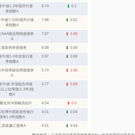
富中债1-3年国开行债
8.74
0.1
券指数A
中债7-10年国开行债
7.88
0.02
券指数A
富AAA级信用纯债债券
7.87
1.89
A
汇添富利率债债券
6.08
0.08
富中债1-3年农发行债
5.97
0.08
券指数A
富中高等级信用债债券
5.74
1.86
A
富中债-市场隐含评级
4.77
0.89
及以上信用债(1-3年)指
数A
量化对冲策略混合D
4.54
0.3
富彭博中国政策性银行
4.01
0.04
债券1-3年指数A
汇添富鑫汇债券A
4.01
0.04