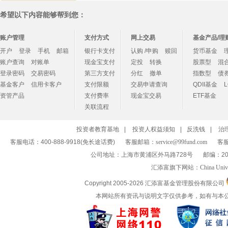
希望以下内容能够帮到您：
账户管理
支付方式
网上交易
基金产品/理
开户
登录
手机
邮箱
银行卡支付
认购 /申购
赎回
货币基金
账户查询
对账单
现金宝支付
定投
转换
股票型
混
登录密码
交易密码
第三方支付
分红
撤单
指数型
债
基金客户
信用卡客户
支付限额
交易申请查询
QDII基金
资管产品
支付费率
现金宝交易
ETF基金
关联流程
投资者教育基地
|
投资人权益须知
|
反洗钱
|
治
客服电话：400-888-9918(免长途话费)
客服邮箱：
service@99fund.com
客服
公司地址：上海市黄浦区外马路728号
邮编：20
汇添富旗下网站：
China Univ
Copyright 2005-
2026 汇添富基金管理股份有限公司
本网站所有资讯与说明文字仅供参考，如有与本