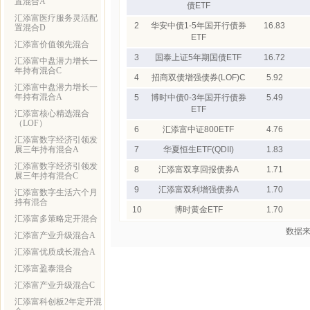
置混合A
债ETF
汇添富医疗服务灵活配
2
华安中债1-5年国开行债券
16.83
置混合D
ETF
汇添富价值领先混合
3
国泰上证5年期国债ETF
16.72
汇添富中盘潜力增长一
年持有混合C
4
招商双债增强债券(LOF)C
5.92
汇添富中盘潜力增长一
年持有混合A
5
博时中债0-3年国开行债券
5.49
ETF
汇添富核心精选混合
（LOF）
6
汇添富中证800ETF
4.76
汇添富数字经济引领发
展三年持有混合A
7
华夏恒生ETF(QDII)
1.83
汇添富数字经济引领发
8
汇添富双享回报债券A
1.71
展三年持有混合C
9
汇添富双利增强债券A
1.70
汇添富数字生活六个月
持有混合
10
博时黄金ETF
1.70
汇添富多策略定开混合
数据来
汇添富产业升级混合A
汇添富优质成长混合A
汇添富盈泰混合
汇添富产业升级混合C
汇添富科创板2年定开混