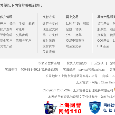
希望以下内容能够帮到您：
账户管理
支付方式
网上交易
基金产品/理
开户
登录
手机
邮箱
银行卡支付
认购 /申购
赎回
货币基金
账户查询
对账单
现金宝支付
定投
转换
股票型
混
登录密码
交易密码
第三方支付
分红
撤单
指数型
债
基金客户
信用卡客户
支付限额
交易申请查询
QDII基金
资管产品
支付费率
现金宝交易
ETF基金
关联流程
投资者教育基地
|
投资人权益须知
|
反洗钱
|
治
客服电话：400-888-9918(免长途话费)
客服邮箱：
service@99fund.com
客服
公司地址：上海市黄浦区外马路728号
邮编：20
汇添富旗下网站：
China Univ
Copyright 2005-
2026 汇添富基金管理股份有限公司
本网站所有资讯与说明文字仅供参考，如有与本