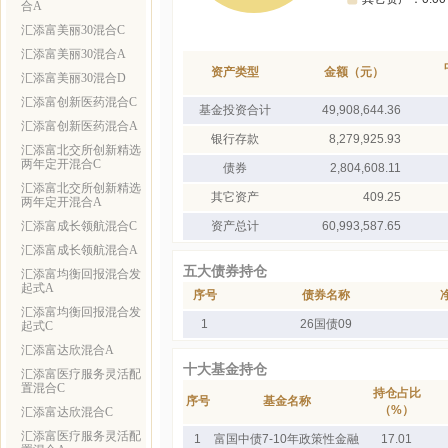
合A
汇添富美丽30混合C
汇添富美丽30混合A
资产类型
金额（元）
汇添富美丽30混合D
汇添富创新医药混合C
基金投资合计
49,908,644.36
汇添富创新医药混合A
银行存款
8,279,925.93
汇添富北交所创新精选
两年定开混合C
债券
2,804,608.11
汇添富北交所创新精选
其它资产
409.25
两年定开混合A
汇添富成长领航混合C
资产总计
60,993,587.65
汇添富成长领航混合A
五大债券持仓
汇添富均衡回报混合发
起式A
序号
债券名称
汇添富均衡回报混合发
1
26国债09
起式C
汇添富达欣混合A
十大基金持仓
汇添富医疗服务灵活配
置混合C
持仓占比
序号
基金名称
（%）
汇添富达欣混合C
汇添富医疗服务灵活配
1
富国中债7-10年政策性金融
17.01