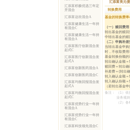
汇添富美元债
汇添富积极优选三年定
转换费用
开混合
汇添富达欣混合A
基金的转换费率
汇添富健康生活一年持
（一）赎回费用
有混合C
转出基金的赎回
汇添富健康生活一年持
中转出基金的赎
有混合A
（二）申购补差
汇添富医疗创新混合发
当转出基金申购
起式C
时，不收取费用
基金转换份额的
汇添富医疗创新混合发
起式A
转出确认金额＝
赎回费＝转出确
汇添富创新医药混合A
补差费＝(转出确
汇添富创新医药混合C
转入确认金额＝
转入确认份额＝
汇添富均衡回报混合发
起式A
（若转出基金申
备注：
（1）
汇添富均衡回报混合发
起式C
业务规
（2）
汇添富优势行业一年持
有混合A
汇添富优势行业一年持
有混合C
汇添富科技领先混合C