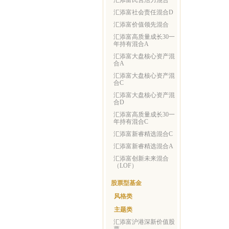
汇添富民营活力混合
汇添富社会责任混合D
汇添富价值领先混合
汇添富高质量成长30一
年持有混合A
汇添富大盘核心资产混
合A
汇添富大盘核心资产混
合C
汇添富大盘核心资产混
合D
汇添富高质量成长30一
年持有混合C
汇添富新睿精选混合C
汇添富新睿精选混合A
汇添富创新未来混合
（LOF）
股票型基金
风格类
主题类
汇添富沪港深新价值股