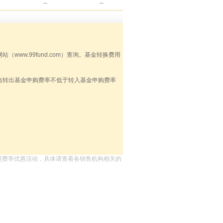
--
--
ww.99fund.com）查询。基金转换费用
当转出基金申购费率不低于转入基金申购费率
易费率优惠活动，具体请查看各销售机构相关的