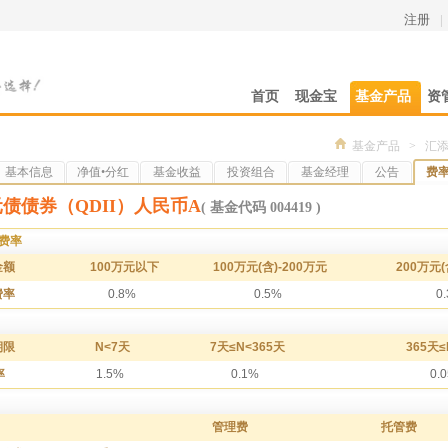
注册
|
首页
现金宝
基金产品
资
基金产品
>
汇添
基本信息
净值•分红
基金收益
投资组合
基金经理
公告
费
债债券（QDII）人民币A
( 基金代码 004419 )
费率
金额
100万元以下
100万元(含)-200万元
200万元(
费率
0.8%
0.5%
0
期限
N<7天
7天≤N<365天
365天≤
率
1.5%
0.1%
0.
管理费
托管费