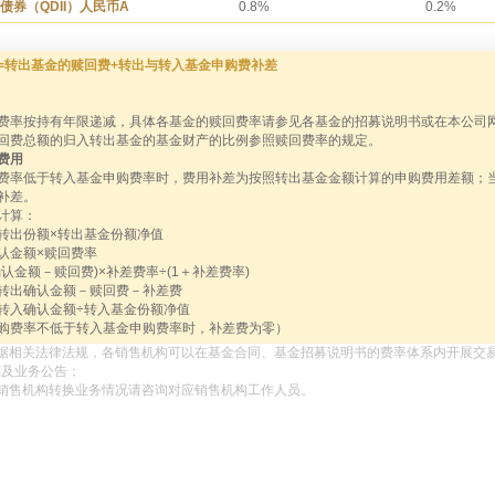
债券（QDII）人民币A
0.8%
0.2%
=转出基金的赎回费+转出与转入基金申购费补差
费率按持有年限递减，具体各基金的赎回费率请参见各基金的招募说明书或在本公司网站（w
回费总额的归入转出基金的基金财产的比例参照赎回费率的规定。
费用
费率低于转入基金申购费率时，费用补差为按照转出基金金额计算的申购费用差额；
补差。
计算：
转出份额×转出基金份额净值
认金额×赎回费率
认金额－赎回费)×补差费率÷(1＋补差费率)
转出确认金额－赎回费－补差费
转入确认金额÷转入基金份额净值
购费率不低于转入基金申购费率时，补差费为零）
依据相关法律法规，各销售机构可以在基金合同、基金招募说明书的费率体系内开展交
则及业务公告；
各销售机构转换业务情况请咨询对应销售机构工作人员。