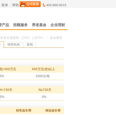
登录
|
帮助
400-888-9918
管产品
投顾服务
养老基金
企业理财
富美元债债券（QDII）人民币A
>
基金费率
率
销售机构
新闻
含)-500万元
500万元(含)以上
.3%
1000元/笔
N<730天
N≥730天
05%
0%
销售服务费
增值服务费