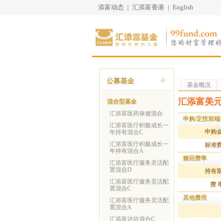
添富动态
|
汇添富香港
|
English
公募基金
基金概况
汇添富美元
混合型基金
汇添富医药保健混合
申购/定投前端
汇添富医疗积极成长一
申购
年持有混合C
汇添富医疗积极成长一
标准
年持有混合A
赎回费率
汇添富医疗服务灵活配
置混合D
持有
汇添富医疗服务灵活配
费 
置混合C
其他费用
汇添富医疗服务灵活配
置混合A
汇添富达欣混合C