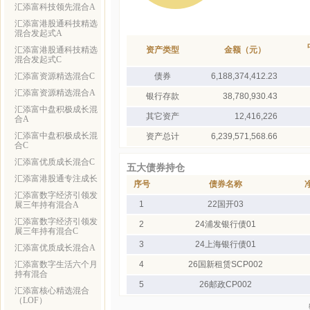
汇添富科技领先混合A
汇添富港股通科技精选
混合发起式A
汇添富港股通科技精选
资产类型
金额（元）
混合发起式C
汇添富资源精选混合C
债券
6,188,374,412.23
汇添富资源精选混合A
银行存款
38,780,930.43
汇添富中盘积极成长混
其它资产
12,416,226
合A
汇添富中盘积极成长混
资产总计
6,239,571,568.66
合C
汇添富优质成长混合C
五大债券持仓
汇添富港股通专注成长
序号
债券名称
汇添富数字经济引领发
1
22国开03
展三年持有混合A
汇添富数字经济引领发
2
24浦发银行债01
展三年持有混合C
3
24上海银行债01
汇添富优质成长混合A
汇添富数字生活六个月
4
26国新租赁SCP002
持有混合
5
26邮政CP002
汇添富核心精选混合
（LOF）