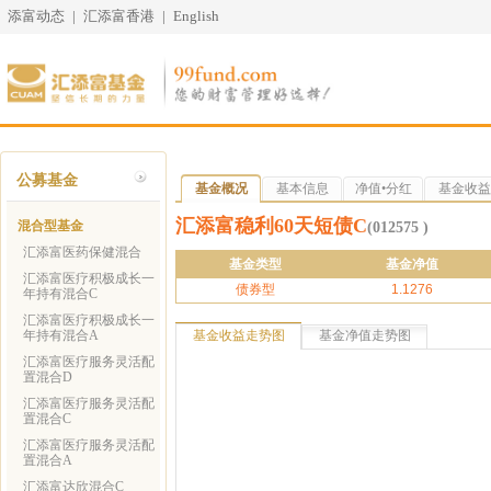
添富动态
|
汇添富香港
|
English
公募基金
基金概况
基本信息
净值•分红
基金收益
汇添富稳利60天短债C
混合型基金
(012575 )
汇添富医药保健混合
基金类型
基金净值
汇添富医疗积极成长一
债券型
1.1276
年持有混合C
汇添富医疗积极成长一
年持有混合A
基金收益走势图
基金净值走势图
汇添富医疗服务灵活配
置混合D
汇添富医疗服务灵活配
置混合C
汇添富医疗服务灵活配
置混合A
汇添富达欣混合C