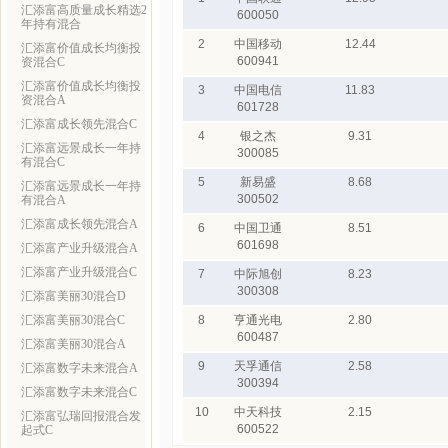
汇添富高质量成长精选2
600050
年持有混合
2
中国移动
12.44
汇添富价值成长均衡投
600941
资混合C
汇添富价值成长均衡投
3
中国电信
11.83
资混合A
601728
汇添富成长领先混合C
4
银之杰
9.31
汇添富远景成长一年持
300085
有混合C
5
新易盛
8.68
汇添富远景成长一年持
300502
有混合A
汇添富成长领先混合A
6
中国卫通
8.51
601698
汇添富产业升级混合A
汇添富产业升级混合C
7
中际旭创
8.23
300308
汇添富美丽30混合D
汇添富美丽30混合C
8
亨通光电
2.80
600487
汇添富美丽30混合A
9
天孚通信
2.58
汇添富数字未来混合A
300394
汇添富数字未来混合C
10
中天科技
2.15
汇添富弘瑞回报混合发
600522
起式C