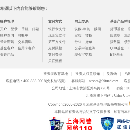
希望以下内容能够帮到您：
账户管理
支付方式
网上交易
基金产品/理
开户
登录
手机
邮箱
银行卡支付
认购 /申购
赎回
货币基金
账户查询
对账单
现金宝支付
定投
转换
股票型
混
登录密码
交易密码
第三方支付
分红
撤单
指数型
债
基金客户
信用卡客户
支付限额
交易申请查询
QDII基金
资管产品
支付费率
现金宝交易
ETF基金
关联流程
投资者教育基地
|
投资人权益须知
|
反洗钱
|
治
客服电话：400-888-9918(免长途话费)
客服邮箱：
service@99fund.com
客服
公司地址：上海市黄浦区外马路728号
邮编：20
汇添富旗下网站：
China Univ
Copyright 2005-
2026 汇添富基金管理股份有限公司
本网站所有资讯与说明文字仅供参考，如有与本