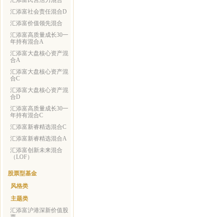
汇添富民营活力混合
汇添富社会责任混合D
汇添富价值领先混合
汇添富高质量成长30一
年持有混合A
汇添富大盘核心资产混
合A
汇添富大盘核心资产混
合C
汇添富大盘核心资产混
合D
汇添富高质量成长30一
年持有混合C
汇添富新睿精选混合C
汇添富新睿精选混合A
汇添富创新未来混合
（LOF）
股票型基金
风格类
主题类
汇添富沪港深新价值股