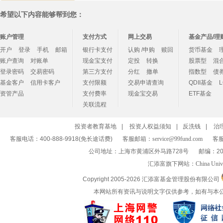
希望以下内容能够帮到您：
账户管理
支付方式
网上交易
基金产品/理
开户
登录
手机
邮箱
银行卡支付
认购 /申购
赎回
货币基金
账户查询
对账单
现金宝支付
定投
转换
股票型
混
登录密码
交易密码
第三方支付
分红
撤单
指数型
债
基金客户
信用卡客户
支付限额
交易申请查询
QDII基金
资管产品
支付费率
现金宝交易
ETF基金
关联流程
投资者教育基地
|
投资人权益须知
|
反洗钱
|
治
客服电话：400-888-9918(免长途话费)
客服邮箱：
service@99fund.com
客服
公司地址：上海市黄浦区外马路728号
邮编：20
汇添富旗下网站：
China Univ
Copyright 2005-
2026 汇添富基金管理股份有限公司
本网站所有资讯与说明文字仅供参考，如有与本