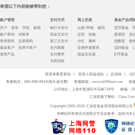
希望以下内容能够帮到您：
账户管理
支付方式
网上交易
基金产品/理
开户
登录
手机
邮箱
银行卡支付
认购 /申购
赎回
货币基金
账户查询
对账单
现金宝支付
定投
转换
股票型
混
登录密码
交易密码
第三方支付
分红
撤单
指数型
债
基金客户
信用卡客户
支付限额
交易申请查询
QDII基金
资管产品
支付费率
现金宝交易
ETF基金
关联流程
投资者教育基地
|
投资人权益须知
|
反洗钱
|
治
客服电话：400-888-9918(免长途话费)
客服邮箱：
service@99fund.com
客服
公司地址：上海市黄浦区外马路728号
邮编：20
汇添富旗下网站：
China Univ
Copyright 2005-
2026 汇添富基金管理股份有限公司
本网站所有资讯与说明文字仅供参考，如有与本