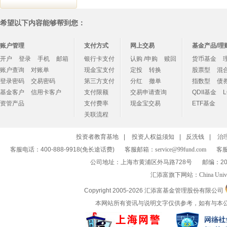
希望以下内容能够帮到您：
账户管理
支付方式
网上交易
基金产品/理
开户
登录
手机
邮箱
银行卡支付
认购 /申购
赎回
货币基金
账户查询
对账单
现金宝支付
定投
转换
股票型
混
登录密码
交易密码
第三方支付
分红
撤单
指数型
债
基金客户
信用卡客户
支付限额
交易申请查询
QDII基金
资管产品
支付费率
现金宝交易
ETF基金
关联流程
投资者教育基地
|
投资人权益须知
|
反洗钱
|
治
客服电话：400-888-9918(免长途话费)
客服邮箱：
service@99fund.com
客服
公司地址：上海市黄浦区外马路728号
邮编：20
汇添富旗下网站：
China Univ
Copyright 2005-
2026 汇添富基金管理股份有限公司
本网站所有资讯与说明文字仅供参考，如有与本