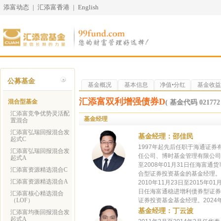
添富动态
|
汇添富香港
|
English
公募基金
基金概况
基本信息
净值•分红
基金收益
汇添富双利增强债券D
混合型基金
( 基金代码 021772 
汇添富竞争优势灵活配
基金经理
置混合
汇添富弘瑞回报混合发
基金经理：邵佳民
起式C
1997年起先后任职于海通证
汇添富弘瑞回报混合发
任公司、博时基金管理有限公司。
起式A
至2008年01月31日任海富通
汇添富资源精选混合C
合型证券投资基金的基金经理。2
汇添富资源精选混合A
2010年11月23日至2015年
日任海富通稳进增利债券型证券投
汇添富核心精选混合
（LOF）
证券投资基金基金经理。202
基金经理：丁云波
汇添富均衡回报混合发
起式A