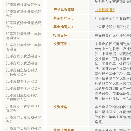
场制度以及交易规则等
汇添富科技领先混合A
产品风险等级：
中低风险(R2)
汇添富优势企业精选混
合C
基金管理人：
汇添富基金管理股份有
汇添富优势企业精选混
合A
基金托管人：
中国银行股份有限公司
汇添富健康生活一年持
投资目标：
在保持资产流动性的基
有混合A
投资范围：
本基金的投资范围为具
汇添富健康生活一年持
允许上市的股票、存托
有混合C
券、中期票据、短期融
汇添富成长优选混合A
交换债券、可转换债券
汇添富成长优选混合C
购、同业存单、银行存
或中国证监会允许基金
汇添富自主核心科技一
基金投资其他品种，基
年持有混合A
资于债券资产的比例不
汇添富数字未来混合C
标的股票的比例不超过
汇添富数字未来混合A
留的现金或到期日在一
算备付金、存出保证金
汇添富自主核心科技一
履行适当程序后，可以
年持有混合C
汇添富竞争优势灵活配
投资策略：
本基金采取稳健的投资
置混合
投资增强回报，在灵活
取的投资策略主要包括
汇添富中盘积极成长混
合C
略等。
汇添富中盘积极成长混
业绩比较基准：
本基金的业绩比较基准为