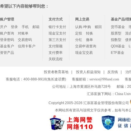
希望以下内容能够帮到您：
账户管理
支付方式
网上交易
基金产品/理
开户
登录
手机
邮箱
银行卡支付
认购 /申购
赎回
货币基金
账户查询
对账单
现金宝支付
定投
转换
股票型
混
登录密码
交易密码
第三方支付
分红
撤单
指数型
债
基金客户
信用卡客户
支付限额
交易申请查询
QDII基金
资管产品
支付费率
现金宝交易
ETF基金
关联流程
投资者教育基地
|
投资人权益须知
|
反洗钱
|
治
客服电话：400-888-9918(免长途话费)
客服邮箱：
service@99fund.com
客服
公司地址：上海市黄浦区外马路728号
邮编：20
汇添富旗下网站：
China Univ
Copyright 2005-
2026 汇添富基金管理股份有限公司
本网站所有资讯与说明文字仅供参考，如有与本