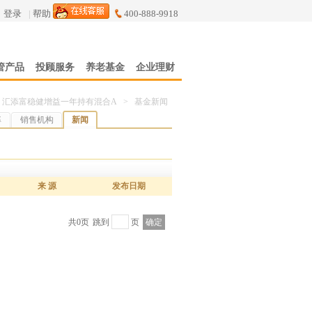
登录
|
帮助
400-888-9918
管产品
投顾服务
养老基金
企业理财
汇添富稳健增益一年持有混合A
>
基金新闻
率
销售机构
新闻
来 源
发布日期
共0页
跳到
页
确定