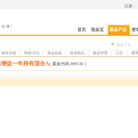
注册
|
首页
现金宝
基金产品
资
基金产品
>
基本信息
净值•分红
基金收益
投资组合
基金经理
公告
费
健增益一年持有混合A
( 基金代码 009536 )