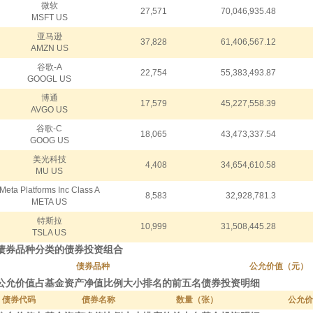
微软
27,571
70,046,935.48
MSFT US
亚马逊
37,828
61,406,567.12
AMZN US
谷歌-A
22,754
55,383,493.87
GOOGL US
博通
17,579
45,227,558.39
AVGO US
谷歌-C
18,065
43,473,337.54
GOOG US
美光科技
4,408
34,654,610.58
MU US
Meta Platforms Inc Class A
8,583
32,928,781.3
META US
特斯拉
10,999
31,508,445.28
TSLA US
按债券品种分类的债券投资组合
债券品种
公允价值（元）
按公允价值占基金资产净值比例大小排名的前五名债券投资明细
债券代码
债券名称
数量（张）
公允价