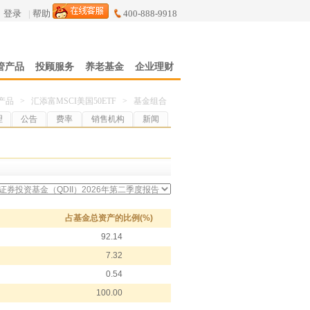
登录
|
帮助
400-888-9918
管产品
投顾服务
养老基金
企业理财
产品
>
汇添富MSCI美国50ETF
>
基金组合
理
公告
费率
销售机构
新闻
占基金总资产的比例(%)
92.14
7.32
0.54
100.00