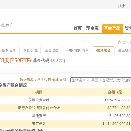
注册
|
首页
现金宝
基金产品
资
基金
基本信息
净值•分红
基金收益
申购/赎回清单
投资组合
基金经
I美国50ETF
( 基金代码 159577 )
数据来源：基金公告
截止日期：
基金资产组合情况
项目
金额（元）
股票投资合计
1,054,594,338.8
银行存款和清算备付金合计
83,774,133.88
其他资产
6,136,623.83
资产总计
1,144,505,096.51
按行业分类的股票投资组合