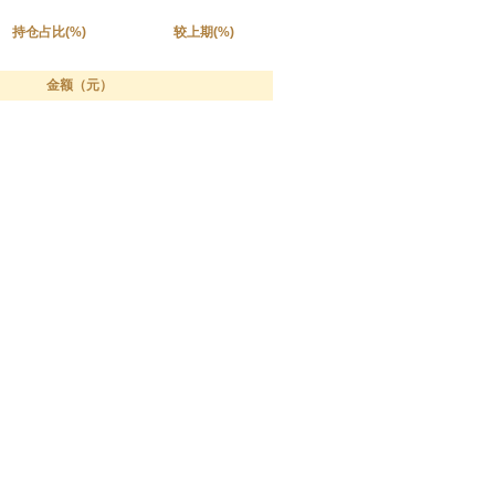
持仓占比(%)
较上期(%)
金额（元）