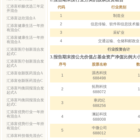
汇添富积极优选三年定
代码
行业类别
开混合
1
制造业
汇添富达欣混合A
2
信息传输、软件和信息技术服
汇添富健康生活一年持
有混合C
3
采矿业
汇添富健康生活一年持
4
交通运输、仓储和邮政业
有混合A
汇添富医疗创新混合发
行业投资合计
起式C
3.报告期末按公允价值占基金资产净值比例大
汇添富医疗创新混合发
序号
股票名称
数
起式A
源杰科技
汇添富创新医药混合A
1
1
688498
汇添富创新医药混合C
拓荆科技
汇添富均衡回报混合发
2
1
688072
起式A
汇添富均衡回报混合发
寒武纪
3
起式C
688256
汇添富优势行业一年持
澜起科技
有混合A
4
4
688008
汇添富优势行业一年持
中微公司
有混合C
5
3
688012
汇添富科技领先混合C