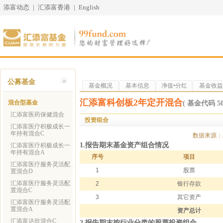
添富动态
|
汇添富香港
|
English
公募基金
基金概况
基本信息
净值•分红
基金收益
汇添富科创板2年定开混合
混合型基金
( 基金代码 506
汇添富医药保健混合
投资组合
汇添富医疗积极成长一
年持有混合C
数据来源
1.报告期末基金资产组合情况
汇添富医疗积极成长一
年持有混合A
序号
项目
汇添富医疗服务灵活配
1
股票
置混合D
汇添富医疗服务灵活配
2
银行存款
置混合C
3
其它资产
汇添富医疗服务灵活配
置混合A
资产总计
汇添富达欣混合C
2.报告期末按行业分类的股票投资组合