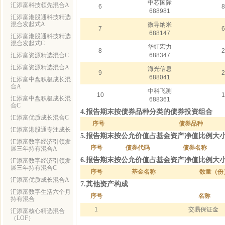
中芯国际
汇添富科技领先混合A
6
8
688981
汇添富港股通科技精选
混合发起式A
微导纳米
7
6
688147
汇添富港股通科技精选
混合发起式C
华虹宏力
8
2
汇添富资源精选混合C
688347
汇添富资源精选混合A
海光信息
9
2
688041
汇添富中盘积极成长混
合A
中科飞测
10
1
汇添富中盘积极成长混
688361
合C
4.报告期末按债券品种分类的债券投资组合
汇添富优质成长混合C
序号
债券品种
汇添富港股通专注成长
5.报告期末按公允价值占基金资产净值比例大
汇添富数字经济引领发
序号
债券代码
债券名称
展三年持有混合A
6.报告期末按公允价值占基金资产净值比例大
汇添富数字经济引领发
展三年持有混合C
序号
基金名称
数量（份
汇添富优质成长混合A
7.其他资产构成
汇添富数字生活六个月
序号
名称
持有混合
1
交易保证金
汇添富核心精选混合
（LOF）