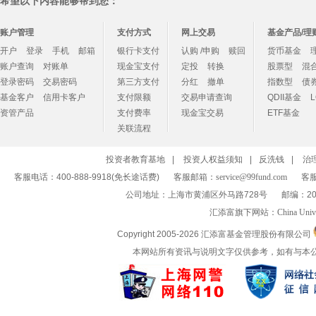
希望以下内容能够帮到您：
账户管理
支付方式
网上交易
基金产品/理
开户
登录
手机
邮箱
银行卡支付
认购 /申购
赎回
货币基金
账户查询
对账单
现金宝支付
定投
转换
股票型
混
登录密码
交易密码
第三方支付
分红
撤单
指数型
债
基金客户
信用卡客户
支付限额
交易申请查询
QDII基金
资管产品
支付费率
现金宝交易
ETF基金
关联流程
投资者教育基地
|
投资人权益须知
|
反洗钱
|
治
客服电话：400-888-9918(免长途话费)
客服邮箱：
service@99fund.com
客服
公司地址：上海市黄浦区外马路728号
邮编：20
汇添富旗下网站：
China Univ
Copyright 2005-
2026 汇添富基金管理股份有限公司
本网站所有资讯与说明文字仅供参考，如有与本