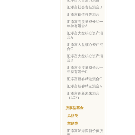
汇添富民营活力混合
汇添富社会责任混合D
汇添富价值领先混合
汇添富高质量成长30一
年持有混合A
汇添富大盘核心资产混
合A
汇添富大盘核心资产混
合C
汇添富大盘核心资产混
合D
汇添富高质量成长30一
年持有混合C
汇添富新睿精选混合C
汇添富新睿精选混合A
汇添富创新未来混合
（LOF）
股票型基金
风格类
主题类
汇添富沪港深新价值股