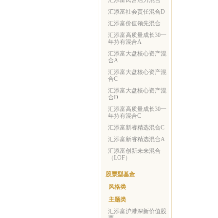
汇添富民营活力混合
汇添富社会责任混合D
汇添富价值领先混合
汇添富高质量成长30一
年持有混合A
汇添富大盘核心资产混
合A
汇添富大盘核心资产混
合C
汇添富大盘核心资产混
合D
汇添富高质量成长30一
年持有混合C
汇添富新睿精选混合C
汇添富新睿精选混合A
汇添富创新未来混合
（LOF）
股票型基金
风格类
主题类
汇添富沪港深新价值股