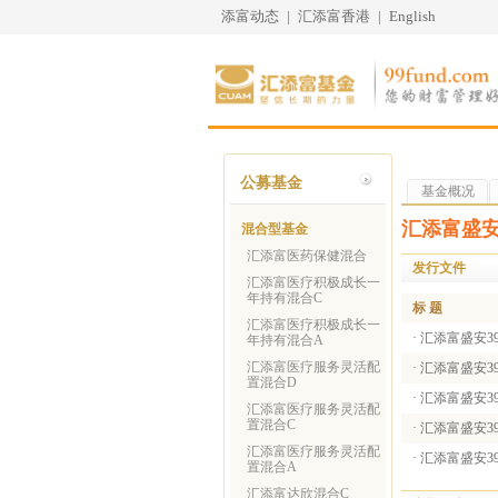
添富动态
|
汇添富香港
|
English
公募基金
基金概况
汇添富盛安
混合型基金
汇添富医药保健混合
发行文件
汇添富医疗积极成长一
年持有混合C
标 题
汇添富医疗积极成长一
·
汇添富盛安3
年持有混合A
汇添富医疗服务灵活配
·
汇添富盛安3
置混合D
·
汇添富盛安3
汇添富医疗服务灵活配
置混合C
·
汇添富盛安3
汇添富医疗服务灵活配
·
汇添富盛安3
置混合A
汇添富达欣混合C