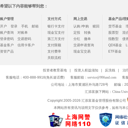
希望以下内容能够帮到您：
账户管理
支付方式
网上交易
基金产品/理
开户
登录
手机
邮箱
银行卡支付
认购 /申购
赎回
货币基金
账户查询
对账单
现金宝支付
定投
转换
股票型
混
登录密码
交易密码
第三方支付
分红
撤单
指数型
债
基金客户
信用卡客户
支付限额
交易申请查询
QDII基金
资管产品
支付费率
现金宝交易
ETF基金
关联流程
投资者教育基地
|
投资人权益须知
|
反洗钱
|
治
客服电话：400-888-9918(免长途话费)
客服邮箱：
service@99fund.com
客服
公司地址：上海市黄浦区外马路728号
邮编：20
汇添富旗下网站：
China Univ
Copyright 2005-
2026 汇添富基金管理股份有限公司
本网站所有资讯与说明文字仅供参考，如有与本