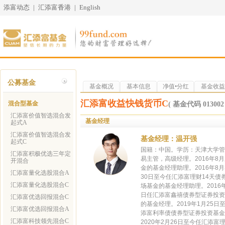
添富动态
|
汇添富香港
|
English
公募基金
基金概况
基本信息
净值•分红
基金收益
汇添富收益快钱货币C
混合型基金
( 基金代码 013002 
汇添富价值智选混合发
基金经理
起式A
汇添富价值智选混合发
基金经理：温开强
起式C
国籍：中国。学历：天津大学管
汇添富积极优选三年定
易主管，高级经理。2016年8月
开混合
金的基金经理助理。2016年8月
汇添富量化选股混合A
30日至今任汇添富理财14天债
汇添富量化选股混合C
场基金的基金经理助理。2016年
日任汇添富鑫禧债券型证券投资基
汇添富优选回报混合C
的基金经理。2019年1月25日至
汇添富优选回报混合A
添富利率债债券型证券投资基金的
汇添富科技领先混合C
2020年2月26日至今任汇添