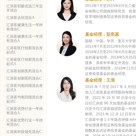
2013年7月至2015年4月任
汇添富积极优选三年定
开混合
份有限公司固收部研究员、投资经
双享增利债券型证券投资基金的基
汇添富达欣混合A
经理。
汇添富健康生活一年持
有混合C
基金经理：茹奕菡
汇添富健康生活一年持
有混合A
国籍：中国。学历：复旦大学管
2011年7月至2012年6月任
汇添富医疗创新混合发
2016年2月至2017年4月任
起式C
金的基金经理，2018年5月2
汇添富医疗创新混合发
债券、添富年年泰定开混合、添
起式A
的基金经理助理，2018年12
汇添富创新医药混合A
证券投资基金的基金经理。
汇添富创新医药混合C
基金经理：王清
汇添富均衡回报混合发
2016 年 7 月至 2017 年 
起式A
加入汇添富基金管理股份有限公司任
汇添富均衡回报混合发
理。2023 年 10 月 30 日至
起式C
日任汇添富 90 天短债的基金经理助
汇添富优势行业一年持
日至今任汇添富稳进双盈一年持有
有混合A
助理。2023 年 12 月 12 日至
汇添富中债 1-3 年隐含评级 A
汇添富优势行业一年持
有混合C
有短债债券型证券投资基金的基金经
指数发起式证券投资基金的基金经
汇添富科技领先混合C