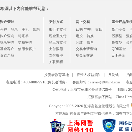
希望以下内容能够帮到您：
账户管理
支付方式
网上交易
基金产品/理
开户
登录
手机
邮箱
银行卡支付
认购 /申购
赎回
货币基金
账户查询
对账单
现金宝支付
定投
转换
股票型
混
登录密码
交易密码
第三方支付
分红
撤单
指数型
债
基金客户
信用卡客户
支付限额
交易申请查询
QDII基金
资管产品
支付费率
现金宝交易
ETF基金
关联流程
投资者教育基地
|
投资人权益须知
|
反洗钱
|
治
客服电话：400-888-9918(免长途话费)
客服邮箱：
service@99fund.com
客服
公司地址：上海市黄浦区外马路728号
邮编：20
汇添富旗下网站：
China Univ
Copyright 2005-
2026 汇添富基金管理股份有限公司
本网站所有资讯与说明文字仅供参考，如有与本