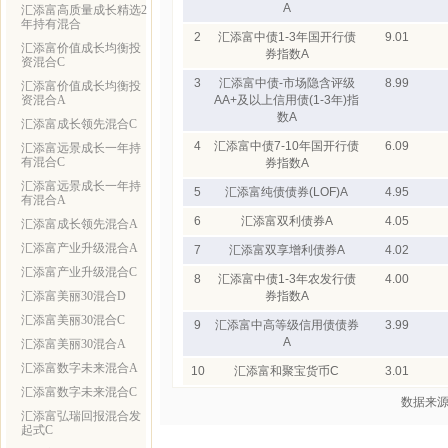
A
汇添富高质量成长精选2
年持有混合
2
汇添富中债1-3年国开行债
9.01
汇添富价值成长均衡投
券指数A
资混合C
3
汇添富中债-市场隐含评级
8.99
汇添富价值成长均衡投
资混合A
AA+及以上信用债(1-3年)指
数A
汇添富成长领先混合C
4
汇添富中债7-10年国开行债
6.09
汇添富远景成长一年持
有混合C
券指数A
汇添富远景成长一年持
5
汇添富纯债债券(LOF)A
4.95
有混合A
6
汇添富双利债券A
4.05
汇添富成长领先混合A
汇添富产业升级混合A
7
汇添富双享增利债券A
4.02
汇添富产业升级混合C
8
汇添富中债1-3年农发行债
4.00
汇添富美丽30混合D
券指数A
汇添富美丽30混合C
9
汇添富中高等级信用债债券
3.99
A
汇添富美丽30混合A
汇添富数字未来混合A
10
汇添富和聚宝货币C
3.01
汇添富数字未来混合C
数据来源
汇添富弘瑞回报混合发
起式C