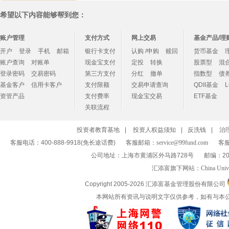
希望以下内容能够帮到您：
账户管理
支付方式
网上交易
基金产品/理
开户
登录
手机
邮箱
银行卡支付
认购 /申购
赎回
货币基金
账户查询
对账单
现金宝支付
定投
转换
股票型
混
登录密码
交易密码
第三方支付
分红
撤单
指数型
债
基金客户
信用卡客户
支付限额
交易申请查询
QDII基金
资管产品
支付费率
现金宝交易
ETF基金
关联流程
投资者教育基地
|
投资人权益须知
|
反洗钱
|
治
客服电话：400-888-9918(免长途话费)
客服邮箱：
service@99fund.com
客服
公司地址：上海市黄浦区外马路728号
邮编：20
汇添富旗下网站：
China Univ
Copyright 2005-
2026 汇添富基金管理股份有限公司
本网站所有资讯与说明文字仅供参考，如有与本