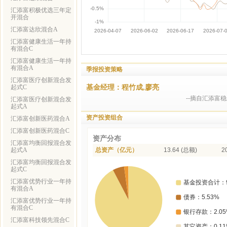
汇添富积极优选三年定
开混合
汇添富达欣混合A
汇添富健康生活一年持
有混合C
汇添富健康生活一年持
有混合A
季报投资策略
汇添富医疗创新混合发
基金经理：程竹成,廖亮
起式C
--摘自汇添富
汇添富医疗创新混合发
起式A
资产投资组合
汇添富创新医药混合A
汇添富创新医药混合C
资产分布
汇添富均衡回报混合发
起式A
总资产（亿元）
13.64 (总额)
2
汇添富均衡回报混合发
起式C
汇添富优势行业一年持
有混合A
汇添富优势行业一年持
有混合C
汇添富科技领先混合C