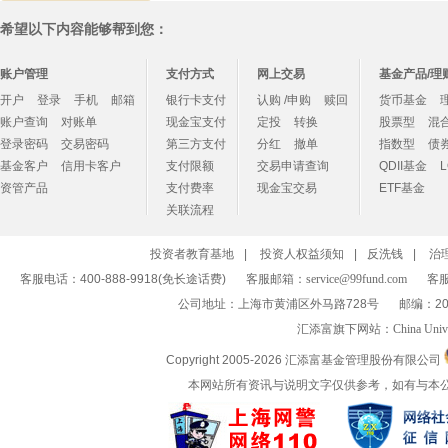
希望以下内容能够帮到您：
账户管理
支付方式
网上交易
基金产品/理
开户
登录
手机
邮箱
银行卡支付
认购 /申购
赎回
货币基金
账户查询
对账单
现金宝支付
定投
转换
股票型
混
登录密码
交易密码
第三方支付
分红
撤单
指数型
债
基金客户
信用卡客户
支付限额
交易申请查询
QDII基金
资管产品
支付费率
现金宝交易
ETF基金
关联流程
投资者教育基地
|
投资人权益须知
|
反洗钱
|
治
客服电话：400-888-9918(免长途话费)
客服邮箱：
service@99fund.com
客服
公司地址：上海市黄浦区外马路728号
邮编：20
汇添富旗下网站：
China Univ
Copyright 2005-
2026 汇添富基金管理股份有限公司
本网站所有资讯与说明文字仅供参考，如有与本