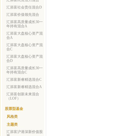
汇添富民营活力混合
汇添富社会责任混合D
汇添富价值领先混合
汇添富高质量成长30一
年持有混合A
汇添富大盘核心资产混
合A
汇添富大盘核心资产混
合C
汇添富大盘核心资产混
合D
汇添富高质量成长30一
年持有混合C
汇添富新睿精选混合C
汇添富新睿精选混合A
汇添富创新未来混合
（LOF）
股票型基金
风格类
主题类
汇添富沪港深新价值股