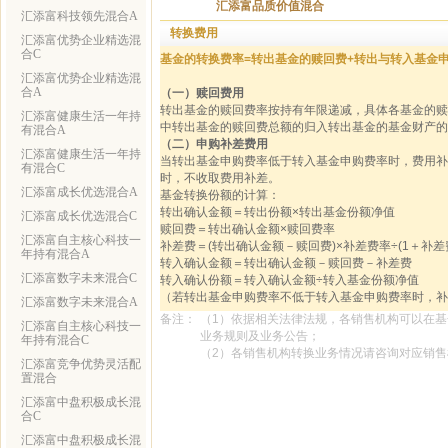
汇添富品质价值混合
汇添富科技领先混合A
转换费用
汇添富优势企业精选混
合C
基金的转换费率=转出基金的赎回费+转出与转入基金
汇添富优势企业精选混
合A
（一）赎回费用
转出基金的赎回费率按持有年限递减，具体各基金的赎回费
汇添富健康生活一年持
中转出基金的赎回费总额的归入转出基金的基金财产的
有混合A
（二）申购补差费用
汇添富健康生活一年持
当转出基金申购费率低于转入基金申购费率时，费用补
有混合C
时，不收取费用补差。
汇添富成长优选混合A
基金转换份额的计算：
转出确认金额＝转出份额×转出基金份额净值
汇添富成长优选混合C
赎回费＝转出确认金额×赎回费率
汇添富自主核心科技一
补差费＝(转出确认金额－赎回费)×补差费率÷(1＋补差
年持有混合A
转入确认金额＝转出确认金额－赎回费－补差费
汇添富数字未来混合C
转入确认份额＝转入确认金额÷转入基金份额净值
（若转出基金申购费率不低于转入基金申购费率时，补
汇添富数字未来混合A
备注：
（1）依据相关法律法规，各销售机构可以在
汇添富自主核心科技一
业务规则及业务公告；
年持有混合C
（2）各销售机构转换业务情况请咨询对应销
汇添富竞争优势灵活配
置混合
汇添富中盘积极成长混
合C
汇添富中盘积极成长混