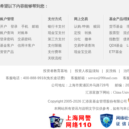
希望以下内容能够帮到您：
账户管理
支付方式
网上交易
基金产品/理
开户
登录
手机
邮箱
银行卡支付
认购 /申购
赎回
货币基金
账户查询
对账单
现金宝支付
定投
转换
股票型
混
登录密码
交易密码
第三方支付
分红
撤单
指数型
债
基金客户
信用卡客户
支付限额
交易申请查询
QDII基金
资管产品
支付费率
现金宝交易
ETF基金
关联流程
投资者教育基地
|
投资人权益须知
|
反洗钱
|
治
客服电话：400-888-9918(免长途话费)
客服邮箱：
service@99fund.com
客服
公司地址：上海市黄浦区外马路728号
邮编：20
汇添富旗下网站：
China Univ
Copyright 2005-
2026 汇添富基金管理股份有限公司
本网站所有资讯与说明文字仅供参考，如有与本