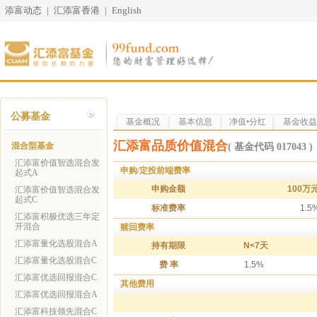
添富动态
|
汇添富香港
|
English
公募基金
基金概况
基本信息
净值•分红
基金收益
汇添富品质价值混合
混合型基金
( 基金代码 017043 )
汇添富价值智选混合发
申购/定投前端费率
起式A
申购金额
100万
汇添富价值智选混合发
起式C
标准费率
1.5
汇添富积极优选三年定
开混合
赎回费率
汇添富量化选股混合A
持有期限
N<7天
汇添富量化选股混合C
费 率
1.5%
汇添富优选回报混合C
其他费用
汇添富优选回报混合A
汇添富科技领先混合C