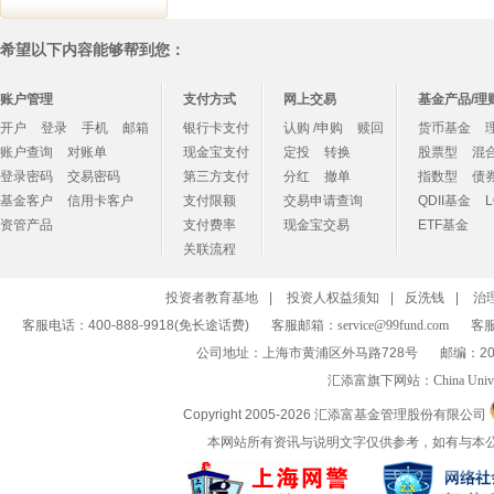
希望以下内容能够帮到您：
账户管理
支付方式
网上交易
基金产品/理
开户
登录
手机
邮箱
银行卡支付
认购 /申购
赎回
货币基金
账户查询
对账单
现金宝支付
定投
转换
股票型
混
登录密码
交易密码
第三方支付
分红
撤单
指数型
债
基金客户
信用卡客户
支付限额
交易申请查询
QDII基金
资管产品
支付费率
现金宝交易
ETF基金
关联流程
投资者教育基地
|
投资人权益须知
|
反洗钱
|
治
客服电话：400-888-9918(免长途话费)
客服邮箱：
service@99fund.com
客服
公司地址：上海市黄浦区外马路728号
邮编：20
汇添富旗下网站：
China Univ
Copyright 2005-
2026 汇添富基金管理股份有限公司
本网站所有资讯与说明文字仅供参考，如有与本