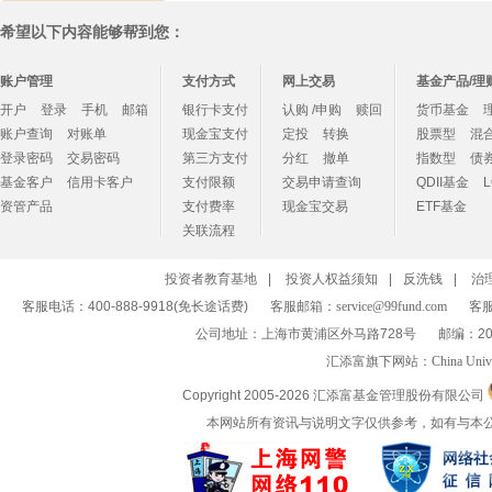
希望以下内容能够帮到您：
账户管理
支付方式
网上交易
基金产品/理
开户
登录
手机
邮箱
银行卡支付
认购 /申购
赎回
货币基金
账户查询
对账单
现金宝支付
定投
转换
股票型
混
登录密码
交易密码
第三方支付
分红
撤单
指数型
债
基金客户
信用卡客户
支付限额
交易申请查询
QDII基金
资管产品
支付费率
现金宝交易
ETF基金
关联流程
投资者教育基地
|
投资人权益须知
|
反洗钱
|
治
客服电话：400-888-9918(免长途话费)
客服邮箱：
service@99fund.com
客服
公司地址：上海市黄浦区外马路728号
邮编：20
汇添富旗下网站：
China Univ
Copyright 2005-
2026 汇添富基金管理股份有限公司
本网站所有资讯与说明文字仅供参考，如有与本