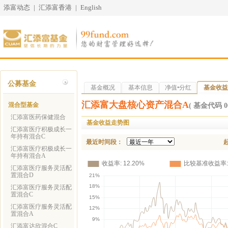
添富动态
|
汇添富香港
|
English
公募基金
基金概况
基本信息
净值•分红
基金收益
汇添富大盘核心资产混合A
混合型基金
( 基金代码 00
汇添富医药保健混合
基金收益走势图
汇添富医疗积极成长一
年持有混合C
最近时间段：
汇添富医疗积极成长一
年持有混合A
汇添富医疗服务灵活配
置混合D
汇添富医疗服务灵活配
置混合C
汇添富医疗服务灵活配
置混合A
汇添富达欣混合C