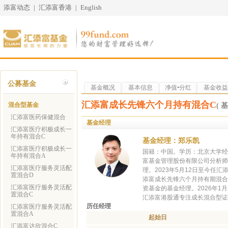
添富动态
|
汇添富香港
|
English
公募基金
基金概况
基本信息
净值•分红
基金收益
汇添富成长先锋六个月持有混合C
混合型基金
( 
汇添富医药保健混合
基金经理
汇添富医疗积极成长一
年持有混合C
基金经理：郑乐凯
汇添富医疗积极成长一
国籍：中国。学历：北京大学经济
年持有混合A
富基金管理股份有限公司分析师
汇添富医疗服务灵活配
理。2023年5月12日至今任
置混合D
添富成长先锋六个月持有期混合
汇添富医疗服务灵活配
资基金的基金经理。2026年1
置混合C
汇添富港股通专注成长混合型证
历任经理
汇添富医疗服务灵活配
置混合A
起始日
汇添富达欣混合C