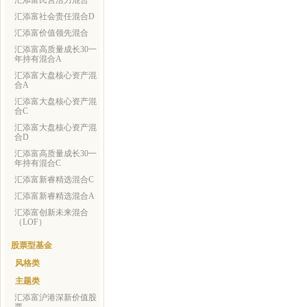
汇添富民营活力混合
汇添富社会责任混合D
汇添富价值领先混合
汇添富高质量成长30一
年持有混合A
汇添富大盘核心资产混
合A
汇添富大盘核心资产混
合C
汇添富大盘核心资产混
合D
汇添富高质量成长30一
年持有混合C
汇添富新睿精选混合C
汇添富新睿精选混合A
汇添富创新未来混合
（LOF）
股票型基金
风格类
主题类
汇添富沪港深新价值股