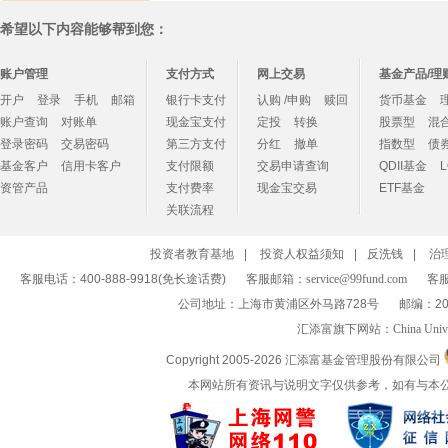
希望以下内容能够帮到您：
账户管理
支付方式
网上交易
基金产品/理
开户
登录
手机
邮箱
银行卡支付
认购 /申购
赎回
货币基金
账户查询
对账单
现金宝支付
定投
转换
股票型
混
登录密码
交易密码
第三方支付
分红
撤单
指数型
债
基金客户
信用卡客户
支付限额
交易申请查询
QDII基金
资管产品
支付费率
现金宝交易
ETF基金
关联流程
投资者教育基地
|
投资人权益须知
|
反洗钱
|
治
客服电话：400-888-9918(免长途话费)
客服邮箱：
service@99fund.com
客服
公司地址：上海市黄浦区外马路728号
邮编：20
汇添富旗下网站：
China Univ
Copyright 2005-
2026 汇添富基金管理股份有限公司
本网站所有资讯与说明文字仅供参考，如有与本