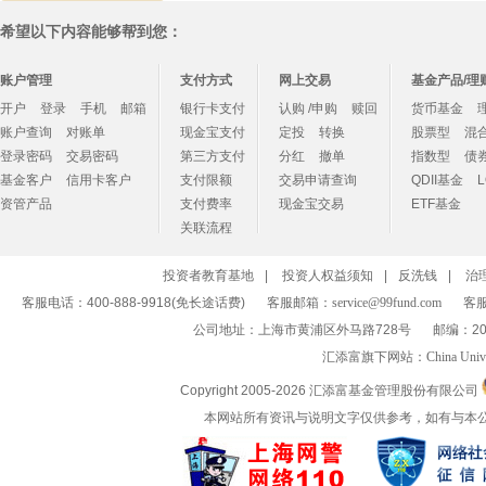
希望以下内容能够帮到您：
账户管理
支付方式
网上交易
基金产品/理
开户
登录
手机
邮箱
银行卡支付
认购 /申购
赎回
货币基金
账户查询
对账单
现金宝支付
定投
转换
股票型
混
登录密码
交易密码
第三方支付
分红
撤单
指数型
债
基金客户
信用卡客户
支付限额
交易申请查询
QDII基金
资管产品
支付费率
现金宝交易
ETF基金
关联流程
投资者教育基地
|
投资人权益须知
|
反洗钱
|
治
客服电话：400-888-9918(免长途话费)
客服邮箱：
service@99fund.com
客服
公司地址：上海市黄浦区外马路728号
邮编：20
汇添富旗下网站：
China Univ
Copyright 2005-
2026 汇添富基金管理股份有限公司
本网站所有资讯与说明文字仅供参考，如有与本