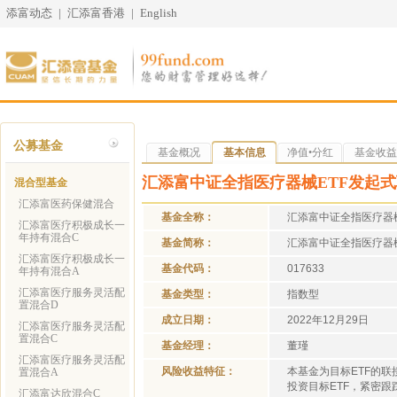
添富动态
|
汇添富香港
|
English
公募基金
基金概况
基本信息
净值•分红
基金收益
汇添富中证全指医疗器械ETF发起式
混合型基金
汇添富医药保健混合
基金全称：
汇添富中证全指医疗器
汇添富医疗积极成长一
年持有混合C
基金简称：
汇添富中证全指医疗器械
汇添富医疗积极成长一
基金代码：
017633
年持有混合A
汇添富医疗服务灵活配
基金类型：
指数型
置混合D
成立日期：
2022年12月29日
汇添富医疗服务灵活配
置混合C
基金经理：
董瑾
汇添富医疗服务灵活配
风险收益特征：
本基金为目标ETF的
置混合A
投资目标ETF，紧密
汇添富达欣混合C