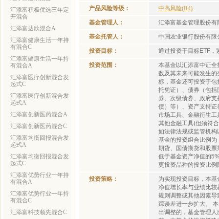
产品风险等级：
中高风险(R4)
汇添富积极优选三年定
开混合
基金管理人：
汇添富基金管理股份有
汇添富达欣混合A
基金托管人：
中国农业银行股份有限
汇添富健康生活一年持
有混合C
投资目标：
通过投资于目标ETF
汇添富健康生活一年持
投资范围：
本基金以汇添富中证全
有混合A
数及其未来可能发生的
汇添富医疗创新混合发
标，基金还可投资于包
起式C
托凭证）、债券（包括
汇添富医疗创新混合发
券、次级债券、政府支
起式A
债）等）、资产支持证
汇添富创新医药混合A
市场工具、金融衍生工
其他金融工具(但须符
汇添富创新医药混合C
如法律法规或监管机构
汇添富均衡回报混合发
基金的投资组合比例为
起式A
期货、国债期货和股票
汇添富均衡回报混合发
低于基金资产净值的5
起式C
更投资品种的投资比例
汇添富优势行业一年持
投资策略：
为实现投资目标，本基
有混合A
净值增长率与业绩比较
汇添富优势行业一年持
规则调整或其他因素导
有混合C
踪误差进一步扩大。 
汇添富科技领先混合C
出调整的，基金管理人