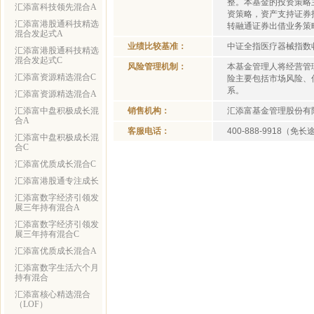
整。本基金的投资策略
汇添富科技领先混合A
资策略，资产支持证券
汇添富港股通科技精选
转融通证券出借业务策
混合发起式A
业绩比较基准：
中证全指医疗器械指数收
汇添富港股通科技精选
混合发起式C
风险管理机制：
本基金管理人将经营管
汇添富资源精选混合C
险主要包括市场风险、
系。
汇添富资源精选混合A
汇添富中盘积极成长混
销售机构：
汇添富基金管理股份有
合A
客服电话：
400-888-9918（免
汇添富中盘积极成长混
合C
汇添富优质成长混合C
汇添富港股通专注成长
汇添富数字经济引领发
展三年持有混合A
汇添富数字经济引领发
展三年持有混合C
汇添富优质成长混合A
汇添富数字生活六个月
持有混合
汇添富核心精选混合
（LOF）