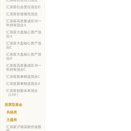
汇添富民营活力混合
汇添富社会责任混合D
汇添富价值领先混合
汇添富高质量成长30一
年持有混合A
汇添富大盘核心资产混
合A
汇添富大盘核心资产混
合C
汇添富大盘核心资产混
合D
汇添富高质量成长30一
年持有混合C
汇添富新睿精选混合C
汇添富新睿精选混合A
汇添富创新未来混合
（LOF）
股票型基金
风格类
主题类
汇添富沪港深新价值股