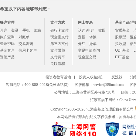
希望以下内容能够帮到您：
账户管理
支付方式
网上交易
基金产品/理
开户
登录
手机
邮箱
银行卡支付
认购 /申购
赎回
货币基金
账户查询
对账单
现金宝支付
定投
转换
股票型
混
登录密码
交易密码
第三方支付
分红
撤单
指数型
债
基金客户
信用卡客户
支付限额
交易申请查询
QDII基金
资管产品
支付费率
现金宝交易
ETF基金
关联流程
投资者教育基地
|
投资人权益须知
|
反洗钱
|
治
客服电话：400-888-9918(免长途话费)
客服邮箱：
service@99fund.com
客服
公司地址：上海市黄浦区外马路728号
邮编：20
汇添富旗下网站：
China Univ
Copyright 2005-
2026 汇添富基金管理股份有限公司
本网站所有资讯与说明文字仅供参考，如有与本