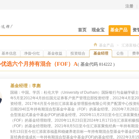
注册
|
首页
现金宝
基金产品
资
基金产品
>
汇添富核心
基本信息
净值•分红
基金收益
投资组合
基金经理
公告
费
优选六个月持有混合（FOF）A
( 基金代码 014222 )
基金经理：李彪
国籍：中国。学历：杜伦大学（University of Durham）国际银行与金融学
年5月至2012年4月担任国元证券客户资产管理总部投资经理，2012年4月至
资经理。2017年4月至今担任汇添富基金管理股份有限公司资产配置中心投资经
日期2040五年持有期混合型基金中基金（FOF）的基金经理。2020年7月28
合型发起式基金中基金(FOF)的基金经理。2020年11月23日至今任汇添富
（FOF）的基金经理助理。2020年11月23日至2024年1月17日任汇添富
（FOF）的基金经理助理。2021年8月5日至今任汇添富聚焦经典一年持有期混
9月13日至今任汇添富添福盈和稳健养老目标一年持有期混合型基金中基金(FOF)
富经典价值成长一年持有期混合型基金中基金(FOF)的基金经理。2022年3