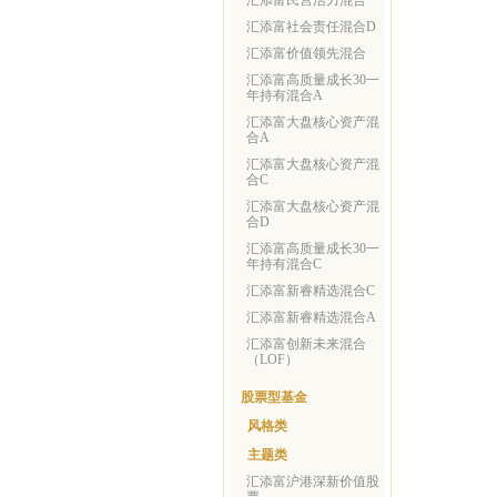
汇添富民营活力混合
汇添富社会责任混合D
汇添富价值领先混合
汇添富高质量成长30一
年持有混合A
汇添富大盘核心资产混
合A
汇添富大盘核心资产混
合C
汇添富大盘核心资产混
合D
汇添富高质量成长30一
年持有混合C
汇添富新睿精选混合C
汇添富新睿精选混合A
汇添富创新未来混合
（LOF）
股票型基金
风格类
主题类
汇添富沪港深新价值股