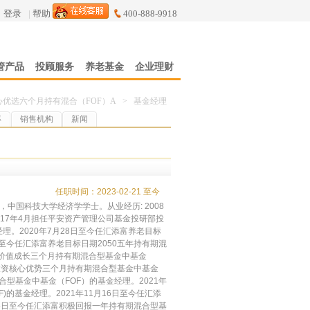
登录
|
帮助
400-888-9918
管产品
投顾服务
养老基金
企业理财
优选六个月持有混合（FOF）A
>
基金经理
率
销售机构
新闻
任职时间：2023-02-21 至今
硕士，中国科技大学经济学学士。从业经历: 2008
2017年4月担任平安资产管理公司基金投研部投
理。2020年7月28日至今任汇添富养老目标
日至今任汇添富养老目标日期2050五年持有期混
聚焦价值成长三个月持有期混合型基金中基金
积极投资核心优势三个月持有期混合型基金中基金
合型基金中基金（FOF）的基金经理。2021年
的基金经理。2021年11月16日至今任汇添
月15日至今任汇添富积极回报一年持有期混合型基