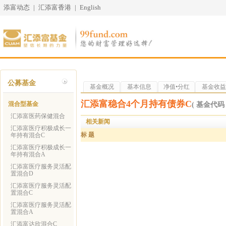
添富动态
|
汇添富香港
|
English
公募基金
基金概况
基本信息
净值•分红
基金收益
汇添富稳合4个月持有债券C
混合型基金
( 基金代码 0
汇添富医药保健混合
相关新闻
汇添富医疗积极成长一
标 题
年持有混合C
汇添富医疗积极成长一
年持有混合A
汇添富医疗服务灵活配
置混合D
汇添富医疗服务灵活配
置混合C
汇添富医疗服务灵活配
置混合A
汇添富达欣混合C