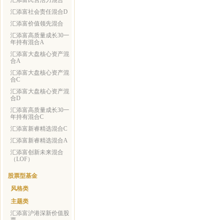
汇添富民营活力混合
汇添富社会责任混合D
汇添富价值领先混合
汇添富高质量成长30一
年持有混合A
汇添富大盘核心资产混
合A
汇添富大盘核心资产混
合C
汇添富大盘核心资产混
合D
汇添富高质量成长30一
年持有混合C
汇添富新睿精选混合C
汇添富新睿精选混合A
汇添富创新未来混合
（LOF）
股票型基金
风格类
主题类
汇添富沪港深新价值股