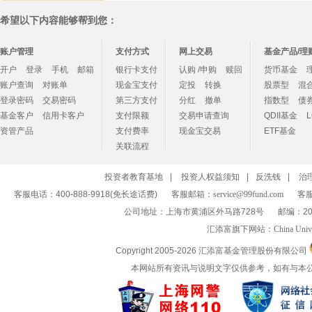
希望以下内容能够帮到您：
账户管理
支付方式
网上交易
基金产品/理
开户
登录
手机
邮箱
银行卡支付
认购 /申购
赎回
货币基金
账户查询
对账单
现金宝支付
定投
转换
股票型
混
登录密码
交易密码
第三方支付
分红
撤单
指数型
债
基金客户
信用卡客户
支付限额
交易申请查询
QDII基金
资管产品
支付费率
现金宝交易
ETF基金
关联流程
投资者教育基地
|
投资人权益须知
|
反洗钱
|
治
客服电话：400-888-9918(免长途话费)
客服邮箱：
service@99fund.com
客服
公司地址：上海市黄浦区外马路728号
邮编：20
汇添富旗下网站：
China Univ
Copyright 2005-
2026 汇添富基金管理股份有限公司
本网站所有资讯与说明文字仅供参考，如有与本