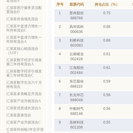
置混合A
序号
股票代码
持仓占比（%）
汇添富医疗服务灵活配
置混合D
1
普冉股份
0.75
688766
汇添富价值领先混合
汇添富中盘潜力增长一
2
风华高科
0.68
年持有混合C
000636
汇添富中盘潜力增长一
3
剑桥科技
0.68
年持有混合A
603083
汇添富核心精选混合
（LOF）
4
云南锗业
0.61
002428
汇添富数字经济引领发
展三年持有混合A
5
江海股份
0.61
汇添富数字经济引领发
002484
展三年持有混合C
6
东芯股份
0.59
汇添富数字生活六个月
688110
持有混合
汇添富多策略定开混合
7
长光华芯
0.58
688048
汇添富产业升级混合A
汇添富优质成长混合A
8
中船特气
0.56
688146
汇添富盈泰混合
汇添富产业升级混合C
9
东材科技
0.55
601208
汇添富科创板2年定开混