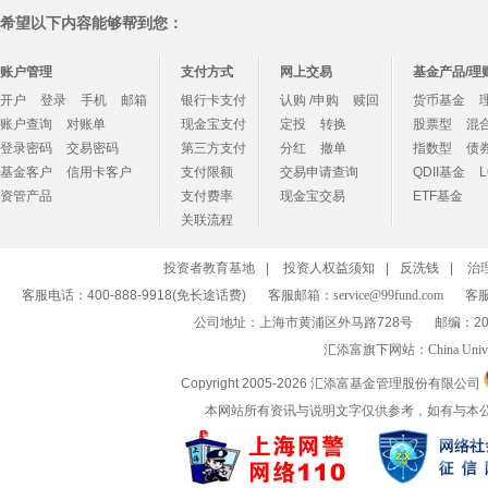
希望以下内容能够帮到您：
账户管理
支付方式
网上交易
基金产品/理
开户
登录
手机
邮箱
银行卡支付
认购 /申购
赎回
货币基金
账户查询
对账单
现金宝支付
定投
转换
股票型
混
登录密码
交易密码
第三方支付
分红
撤单
指数型
债
基金客户
信用卡客户
支付限额
交易申请查询
QDII基金
资管产品
支付费率
现金宝交易
ETF基金
关联流程
投资者教育基地
|
投资人权益须知
|
反洗钱
|
治
客服电话：400-888-9918(免长途话费)
客服邮箱：
service@99fund.com
客服
公司地址：上海市黄浦区外马路728号
邮编：20
汇添富旗下网站：
China Univ
Copyright 2005-
2026 汇添富基金管理股份有限公司
本网站所有资讯与说明文字仅供参考，如有与本