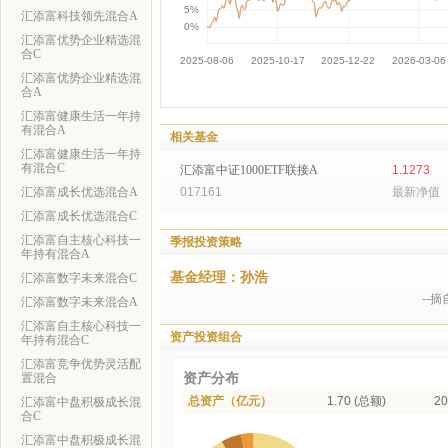
汇添富科技领先混合A
汇添富优势企业精选混
合C
汇添富优势企业精选混
合A
汇添富健康生活一年持
有混合A
相关基金
汇添富健康生活一年持
有混合C
汇添富中证1000ETF联接A
1.1273
汇添富成长优选混合A
017161
最新净值
汇添富成长优选混合C
汇添富自主核心科技一
季报投资策略
年持有混合A
基金经理：孙浩
汇添富数字未来混合C
--
汇添富数字未来混合A
汇添富自主核心科技一
资产投资组合
年持有混合C
汇添富竞争优势灵活配
资产分布
置混合
总资产（亿元）
1.70 (总额)
20
汇添富中盘积极成长混
合C
汇添富中盘积极成长混