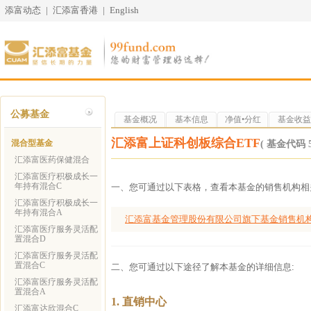
添富动态
|
汇添富香港
|
English
公募基金
基金概况
基本信息
净值•分红
基金收益
汇添富上证科创板综合ETF
混合型基金
( 基金代码 58
汇添富医药保健混合
汇添富医疗积极成长一
年持有混合C
一、您可通过以下表格，查看本基金的销售机构相
汇添富医疗积极成长一
年持有混合A
汇添富基金管理股份有限公司旗下基金销售机
汇添富医疗服务灵活配
置混合D
汇添富医疗服务灵活配
置混合C
二、您可通过以下途径了解本基金的详细信息:
汇添富医疗服务灵活配
置混合A
1. 直销中心
汇添富达欣混合C