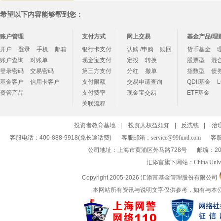
希望以下内容能够帮到您：
账户管理
支付方式
网上交易
基金产品/理
开户
登录
手机
邮箱
银行卡支付
认购 /申购
赎回
货币基金
账户查询
对账单
现金宝支付
定投
转换
股票型
混
登录密码
交易密码
第三方支付
分红
撤单
指数型
债
基金客户
信用卡客户
支付限额
交易申请查询
QDII基金
资管产品
支付费率
现金宝交易
ETF基金
关联流程
投资者教育基地
|
投资人权益须知
|
反洗钱
|
治
客服电话：400-888-9918(免长途话费)
客服邮箱：
service@99fund.com
客服
公司地址：上海市黄浦区外马路728号
邮编：20
汇添富旗下网站：
China Univ
Copyright 2005-
2026 汇添富基金管理股份有限公司
本网站所有资讯与说明文字仅供参考，如有与本