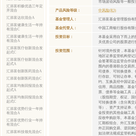
市场波动风险等一般投
汇添富积极优选三年定
开混合
产品风险等级：
中风险(R3)
汇添富达欣混合A
基金管理人：
汇添富基金管理股份有
汇添富健康生活一年持
基金托管人：
中国工商银行股份有限
有混合C
汇添富健康生活一年持
投资目标：
本基金采用自下而上的
有混合A
关优质公司的股票进行
汇添富医疗创新混合发
投资范围：
针对境外投资，本基金
起式C
地区证券监管机构登记注册的
汇添富医疗创新混合发
会签署双边监管合作谅
起式A
围内的香港联合交易所
汇添富创新医药混合A
司债券、可转换债券、
行存款、可转让存单、
汇添富创新医药混合C
约、互换及经中国证监
汇添富均衡回报混合发
信用、商品指数、基金
起式A
票、债券等金融工具，
汇添富均衡回报混合发
（股指期货、权证、国
起式C
可转换债券（含分离交
等）、资产支持证券、
汇添富优势行业一年持
金投资的其他金融工具
有混合A
应收申购款等。本基金
汇添富优势行业一年持
汇期权组合、外汇互换
有混合C
外正回购交易、逆回购
汇添富科技领先混合C
如法律法规或监管机构