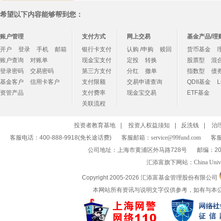
希望以下内容能够帮到您：
账户管理
支付方式
网上交易
基金产品/理
开户
登录
手机
邮箱
银行卡支付
认购 /申购
赎回
货币基金
账户查询
对账单
现金宝支付
定投
转换
股票型
混
登录密码
交易密码
第三方支付
分红
撤单
指数型
债
基金客户
信用卡客户
支付限额
交易申请查询
QDII基金
资管产品
支付费率
现金宝交易
ETF基金
关联流程
投资者教育基地
|
投资人权益须知
|
反洗钱
|
治
客服电话：400-888-9918(免长途话费)
客服邮箱：
service@99fund.com
客服
公司地址：上海市黄浦区外马路728号
邮编：20
汇添富旗下网站：
China Univ
Copyright 2005-
2026 汇添富基金管理股份有限公司
本网站所有资讯与说明文字仅供参考，如有与本