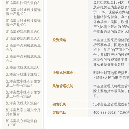
金的投资组合比例为：
汇添富科技领先混合A
及存托凭证为主要投资
汇添富港股通科技精选
于 80%。现金或者
混合发起式A
包括结算备付金、存出
汇添富港股通科技精选
外市场有：美国、欧洲
混合发起式C
产的比例上限均为 95
汇添富资源精选混合C
于港股通标的股票的比例
汇添富资源精选混合A
投资策略：
本基金主要采用稳健的
析股票市场、固定收益
汇添富中盘积极成长混
合A
资中，采用“自下而上
合，并辅以严格的投资
汇添富中盘积极成长混
本基金的投资策略主要
合C
业私募债券投资策略、
汇添富优质成长混合C
业绩比较基准：
明晟全球可选消费指数收益
汇添富港股通专注成长
×15%+人民币银行 活
汇添富数字经济引领发
展三年持有混合A
风险管理机制：
本基金管理人将经营管
险主要包括市场风险、
汇添富数字经济引领发
系。
展三年持有混合C
汇添富优质成长混合A
销售机构：
汇添富基金管理股份有
汇添富数字生活六个月
客服电话：
400-888-9918（免
持有混合
汇添富核心精选混合
（LOF）