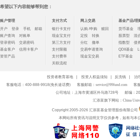
希望以下内容能够帮到您：
账户管理
支付方式
网上交易
基金产品/理
开户
登录
手机
邮箱
银行卡支付
认购 /申购
赎回
货币基金
账户查询
对账单
现金宝支付
定投
转换
股票型
混
登录密码
交易密码
第三方支付
分红
撤单
指数型
债
基金客户
信用卡客户
支付限额
交易申请查询
QDII基金
资管产品
支付费率
现金宝交易
ETF基金
关联流程
投资者教育基地
|
投资人权益须知
|
反洗钱
|
治
客服电话：400-888-9918(免长途话费)
客服邮箱：
service@99fund.com
客服
公司地址：上海市黄浦区外马路728号
邮编：20
汇添富旗下网站：
China Univ
Copyright 2005-
2026 汇添富基金管理股份有限公司
本网站所有资讯与说明文字仅供参考，如有与本