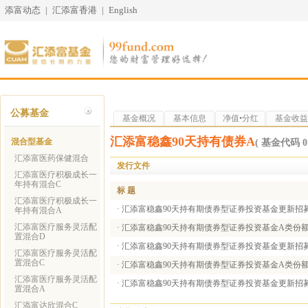
添富动态
|
汇添富香港
|
English
公募基金
基金概况
基本信息
净值•分红
基金收益
汇添富稳鑫90天持有债券A
混合型基金
( 基金代码 01
汇添富医药保健混合
发行文件
汇添富医疗积极成长一
年持有混合C
标 题
汇添富医疗积极成长一
·
汇添富稳鑫90天持有期债券型证券投资基金更新招募说
年持有混合A
汇添富医疗服务灵活配
·
汇添富稳鑫90天持有期债券型证券投资基金A类份额更新
置混合D
·
汇添富稳鑫90天持有期债券型证券投资基金更新招募说
汇添富医疗服务灵活配
置混合C
·
汇添富稳鑫90天持有期债券型证券投资基金A类份额更新
汇添富医疗服务灵活配
·
汇添富稳鑫90天持有期债券型证券投资基金更新招募说
置混合A
汇添富达欣混合C