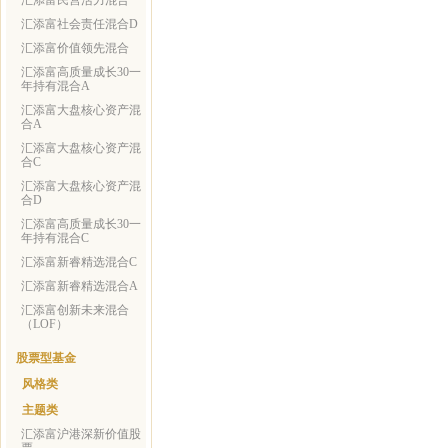
汇添富民营活力混合
汇添富社会责任混合D
汇添富价值领先混合
汇添富高质量成长30一
年持有混合A
汇添富大盘核心资产混
合A
汇添富大盘核心资产混
合C
汇添富大盘核心资产混
合D
汇添富高质量成长30一
年持有混合C
汇添富新睿精选混合C
汇添富新睿精选混合A
汇添富创新未来混合
（LOF）
股票型基金
风格类
主题类
汇添富沪港深新价值股