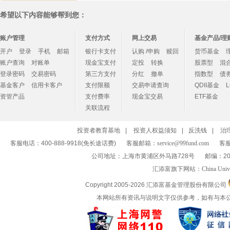
希望以下内容能够帮到您：
账户管理
支付方式
网上交易
基金产品/理
开户
登录
手机
邮箱
银行卡支付
认购 /申购
赎回
货币基金
账户查询
对账单
现金宝支付
定投
转换
股票型
混
登录密码
交易密码
第三方支付
分红
撤单
指数型
债
基金客户
信用卡客户
支付限额
交易申请查询
QDII基金
资管产品
支付费率
现金宝交易
ETF基金
关联流程
投资者教育基地
|
投资人权益须知
|
反洗钱
|
治
客服电话：400-888-9918(免长途话费)
客服邮箱：
service@99fund.com
客服
公司地址：上海市黄浦区外马路728号
邮编：20
汇添富旗下网站：
China Univ
Copyright 2005-
2026 汇添富基金管理股份有限公司
本网站所有资讯与说明文字仅供参考，如有与本