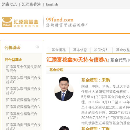
添富动态
|
汇添富香港
|
English
公募基金
基金概况
基本信息
净值•分红
基金收益
汇添富稳鑫90天持有债券A
混合型基金
( 基金代码 01
汇添富竞争优势灵活配
基金经理
置混合
汇添富弘瑞回报混合发
基金经理：宋鹏
起式C
国籍：中国。学历：复旦大学金融工
汇添富弘瑞回报混合发
任摩根大通研究部策略分析师，2
起式A
5月至今任汇添富基金养老金投资
汇添富资源精选混合C
理。2021年10月11日至20
汇添富资源精选混合A
至今任汇添富稳鑫120天滚动持
基金的基金经理。2022年8月
汇添富核心精选混合
（LOF）
2026年7月30日任汇添富添
增利债券型证券投资基金的基金经
汇添富均衡回报混合发
起式A
基金经理：丁巍