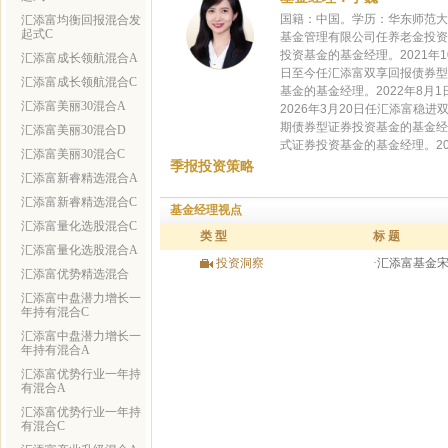
国籍：中国。学历：华东师范大
汇添富均衡回报混合发
起式C
基金管理有限公司任养老金投资部
投资基金的基金经理。2021年1
汇添富成长领航混合A
日至今任汇添富双享回报债券型
汇添富成长领航混合C
基金的基金经理。2022年8月
汇添富美丽30混合A
2026年3月20日任汇添富稳
期债券型证券投资基金的基金经理
汇添富美丽30混合D
式证券投资基金的基金经理。2
汇添富美丽30混合C
季报投资策略
汇添富新睿精选混合A
汇添富新睿精选混合C
基金经理视点
汇添富量化选股混合C
类 型
标 题
汇添富量化选股混合A
投资洞察
·汇添富基金
汇添富优势精选混合
汇添富中盘潜力增长一
年持有混合C
汇添富中盘潜力增长一
年持有混合A
汇添富优势行业一年持
有混合A
汇添富优势行业一年持
有混合C