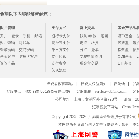
希望以下内容能够帮到您：
账户管理
支付方式
网上交易
基金产品/理
开户
登录
手机
邮箱
银行卡支付
认购 /申购
赎回
货币基金
账户查询
对账单
现金宝支付
定投
转换
股票型
混
登录密码
交易密码
第三方支付
分红
撤单
指数型
债
基金客户
信用卡客户
支付限额
交易申请查询
QDII基金
资管产品
支付费率
现金宝交易
ETF基金
关联流程
投资者教育基地
|
投资人权益须知
|
反洗钱
|
治
客服电话：400-888-9918(免长途话费)
客服邮箱：
service@99fund.com
客服
公司地址：上海市黄浦区外马路728号
邮编：20
汇添富旗下网站：
China Univ
Copyright 2005-
2026 汇添富基金管理股份有限公司
本网站所有资讯与说明文字仅供参考，如有与本